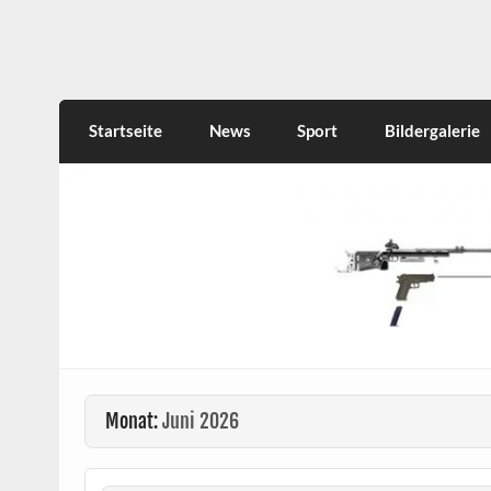
Skip
to
content
KKS Forst
Eine weitere WordPress-Website
Startseite
News
Sport
Bildergalerie
Monat:
Juni 2026